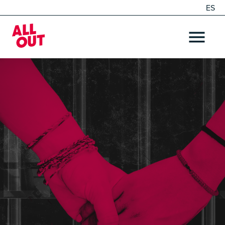
ES
EN
Home
OPEN ME