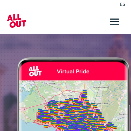
ES
EN
Home
OPEN ME