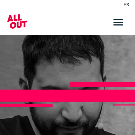
ES
EN
Home
OPEN ME