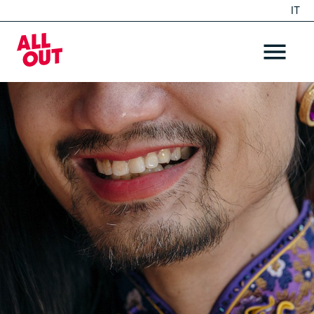
IT
EN
Home
OPEN ME