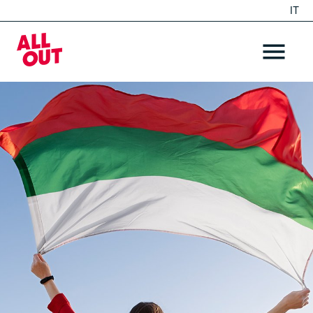
IT
EN
Home
OPEN ME