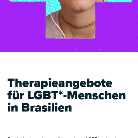
TET
Therapieangebote
für LGBT*-Menschen
in Brasilien
TET