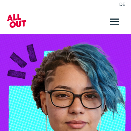
DE
EN
Home
OPEN ME