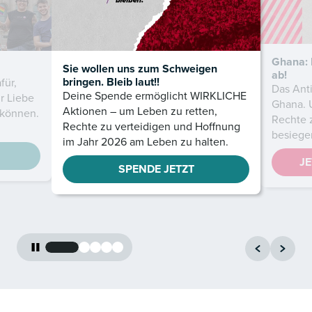
Ghana: 
Sie wollen uns zum Schweigen
ab!
bringen. Bleib laut!!
für,
Das Anti
Deine Spende ermöglicht WIRKLICHE
r Liebe
Ghana. U
Aktionen – um Leben zu retten,
 können.
Rechte 
Rechte zu verteidigen und Hoffnung
besiege
im Jahr 2026 am Leben zu halten.
J
SPENDE JETZT