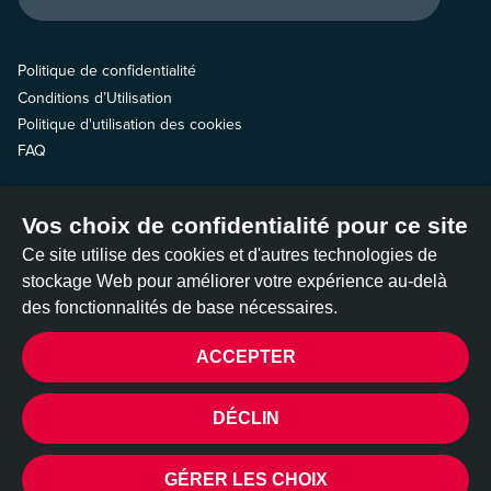
Politique de confidentialité
Conditions d’Utilisation
Politique d'utilisation des cookies
FAQ
Contactez-nous
Vos choix de confidentialité pour ce site
Suivez-nous
Ce site utilise des cookies et d'autres technologies de
stockage Web pour améliorer votre expérience au-delà
des fonctionnalités de base nécessaires.
ACCEPTER
All Out est gérée par deux organisations américaines à but non lucratif :
All Out Action Fund, Inc, 501(c)(4), et All Out Impact Fund, Inc, 501(c)(3).
©2026 All Out
DÉCLIN
CONFIDENTIALITÉ
Réalisé par
DEV_
GÉRER LES CHOIX