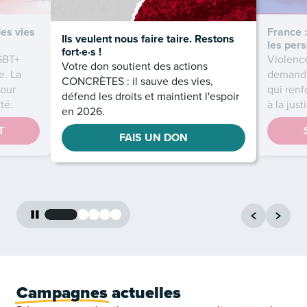
des vies
France :
Ils veulent nous faire taire. Restons
les per
fort·e·s !
GBT+
Violenc
Votre don soutient des actions
e. La
demande
CONCRÈTES : il sauve des vies,
pour
qui renf
défend les droits et maintient l'espoir
té.
à la jus
en 2026.
T
FAIS UN DON
Campagnes
actuelles