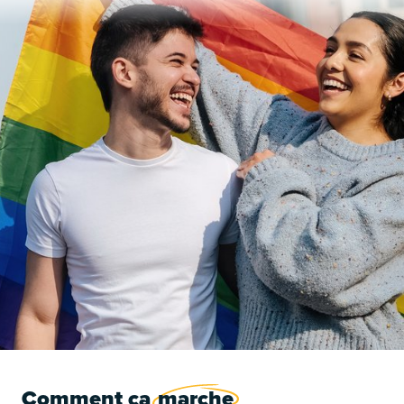
É
É
Comment ça
marche