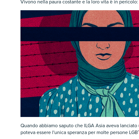
Vivono nella paura costante e la loro vita è in pericolo:
Quando abbiamo saputo che ILGA Asia aveva lanciato u
poteva essere l'unica speranza per molte persone LGBT