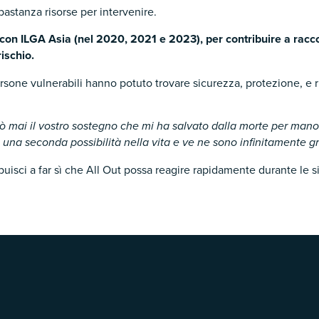
bastanza risorse per intervenire.
i con ILGA Asia (nel 2020, 2021 e 2023), per contribuire a racc
ischio.
ersone vulnerabili hanno potuto trovare sicurezza, protezione, e 
ò mai il vostro sostegno che mi ha salvato dalla morte per mano 
ta una seconda possibilità nella vita e ve ne sono infinitamente g
buisci a far sì che All Out possa reagire rapidamente durante le s