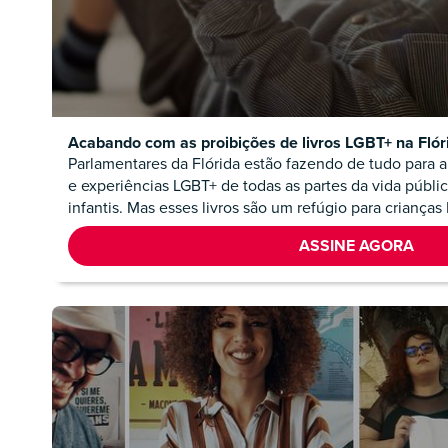
Acabando com as proibições de livros LGBT+ na Flór
Parlamentares da Flórida estão fazendo de tudo para ap
e experiências LGBT+ de todas as partes da vida públi
infantis. Mas esses livros são um refúgio para crianças
ASSINE AGORA