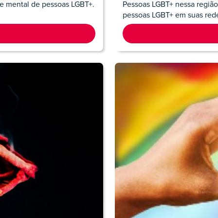
e mental de pessoas LGBT+.
Pessoas LGBT+ nessa região 
pessoas LGBT+ em suas redes