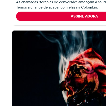
As chamadas "terapias de conversão" ameaçam a saúd
Temos a chance de acabar com elas na Colômbia.
ASSINE AGORA