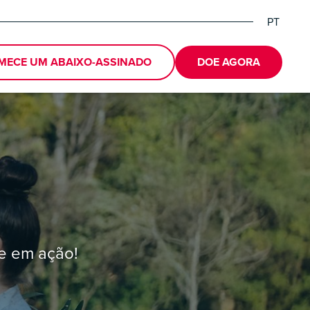
PT
EN
DE
MECE UM ABAIXO-ASSINADO
DOE AGORA
e em ação!