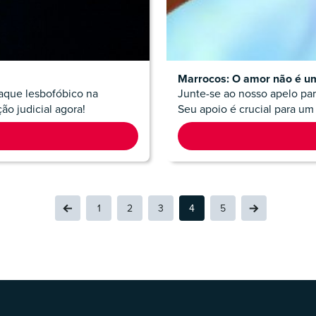
Marrocos: O amor não é u
ataque lesbofóbico na
Junte-se ao nosso apelo pa
ão judicial agora!
Seu apoio é crucial para um 
1
2
3
4
5
BACK
(CURRENT)
NEXT