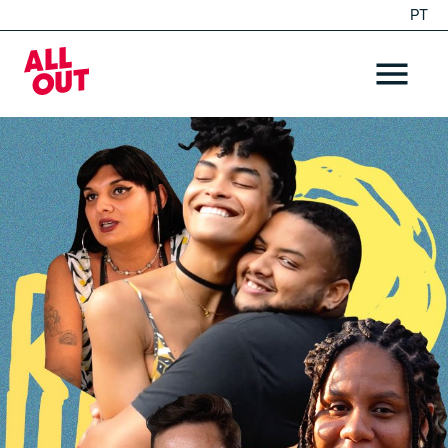
PT
EN
Home
OPEN ME