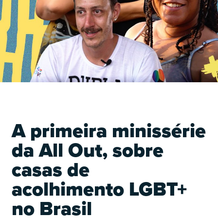
O
A primeira minissérie
da All Out, sobre
casas de
acolhimento LGBT+
O
no Brasil