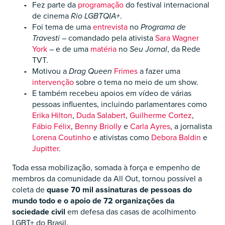
Fez parte da
programação
do festival internacional
de cinema
Rio LGBTQIA+
.
Foi tema de uma
entrevista
no
Programa de
Travesti
– comandado pela ativista
Sara Wagner
York
– e de uma
matéria
no
Seu Jornal
, da Rede
TVT.
Motivou a
Drag Queen
Frimes
a fazer uma
intervenção
sobre o tema no meio de um show.
E também recebeu apoios em vídeo de várias
pessoas influentes, incluindo parlamentares como
Erika Hilton
,
Duda Salabert
,
Guilherme Cortez
,
Fábio Félix
,
Benny Briolly
e
Carla Ayres
, a jornalista
Lorena Coutinho
e ativistas como
Debora Baldin
e
Jupitter
.
Toda essa mobilização, somada à força e empenho de
membros da comunidade da All Out, tornou possível a
coleta de
quase 70 mil assinaturas
de pessoas do
mundo todo e o apoio de 72 organizações da
sociedade civil
em defesa das casas de acolhimento
LGBT+ do Brasil.