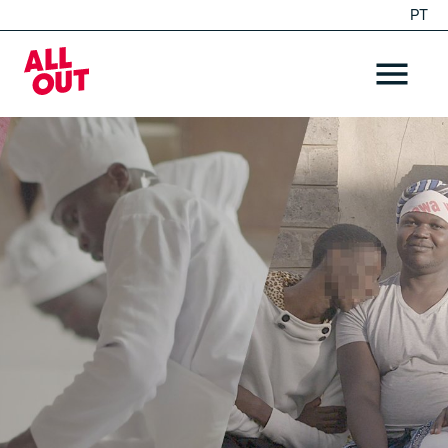
PT
EN
Home
OPEN ME