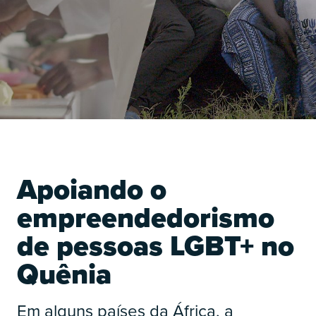
O
Apoiando o
empreendedorismo
de pessoas LGBT+ no
Quênia
O
Em alguns países da África, a