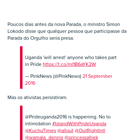
Poucos dias antes da nova Parada, o ministro Simon
Lokodo disse que qualquer pessoa que participasse da
Parada do Orgulho seria presa.
Uganda 'will arrest' anyone who takes part
in Pride
https://t.co/ml1B6aYK2W
— PinkNews (@PinkNews)
21 September
2016
Mas os ativistas persistiram.
@Prideuganda2016 is happening. No to
intimidation
#IstandWithPrideUganda
@KuchuTimes
@allout
@OutRightIntl
@wamala_dennis
@princessalliek