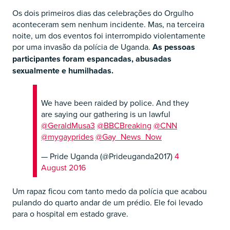
Os dois primeiros dias das celebrações do Orgulho
aconteceram sem nenhum incidente. Mas, na terceira
noite, um dos eventos foi interrompido violentamente
por uma invasão da polícia de Uganda.
As pessoas
participantes foram espancadas, abusadas
sexualmente e humilhadas.
We have been raided by police. And they
are saying our gathering is un lawful
@GeraldMusa3
@BBCBreaking
@CNN
@mygayprides
@Gay_News_Now
— Pride Uganda (@Prideuganda2017)
4
August 2016
Um rapaz ficou com tanto medo da polícia que acabou
pulando do quarto andar de um prédio. Ele foi levado
para o hospital em estado grave.