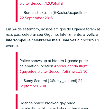
pic.twitter.com/fZUQ1cjTsh
— BombasticKasha (@KashaJacqueline)
22 September 2016
Em 24 de setembro, nossos amigos de Uganda foram às
ruas para celebrar seu Orgulho. Infelizmente,
a polícia
interrompeu a celebração mais uma vez
e encerrou o
evento.
Police shows up at hidden Uganda pride
celebration location
#prideuganda
#lgbt
#gaypride
pic.twitter.com/oBSnwLU2N0
— Sumy Sadurni (@Sumy_sadurni)
24
September 2016
Uganda police blocked gay pride
celebrations. Minister Lokodo threatened