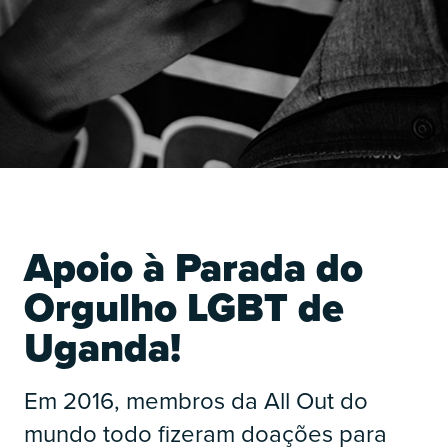
O
Apoio à Parada do
Orgulho LGBT de
Uganda!
O
Em 2016, membros da All Out do
mundo todo fizeram doações para