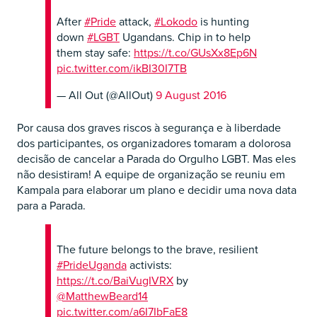
After
#Pride
attack,
#Lokodo
is hunting
down
#LGBT
Ugandans. Chip in to help
them stay safe:
https://t.co/GUsXx8Ep6N
pic.twitter.com/ikBI30I7TB
— All Out (@AllOut)
9 August 2016
Por causa dos graves riscos à segurança e à liberdade
dos participantes, os organizadores tomaram a dolorosa
decisão de cancelar a Parada do Orgulho LGBT. Mas eles
não desistiram! A equipe de organização se reuniu em
Kampala para elaborar um plano e decidir uma nova data
para a Parada.
The future belongs to the brave, resilient
#PrideUganda
activists:
https://t.co/BaiVugIVRX
by
@MatthewBeard14
pic.twitter.com/a6I7IbFaE8