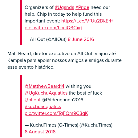
Organizers of
#Uganda
#Pride
need our
help. Chip in today to help fund this
important event:
https://t.co/VfUu2DkErH
pic.twitter.com/haciQ3Cxrj
— All Out (@AllOut)
8 June 2016
Matt Beard, diretor executivo da All Out, viajou até
Kampala para apoiar nossos amigos e amigas durante
esse evento histórico.
@MatthewBeard14
wishing you
@UgKuchuAquatics
the best of luck
@allout
@Prideuganda2016
#kuchuacquatics
pic.twitter.com/TgFQm9C3qK
— KuchuTimes (Q-Times) (@KuchuTimes)
6 August 2016