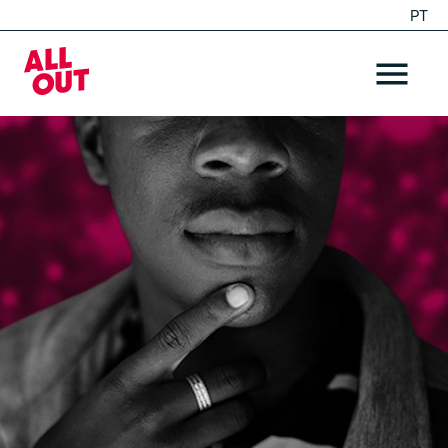
PT
EN
Home
OPEN ME