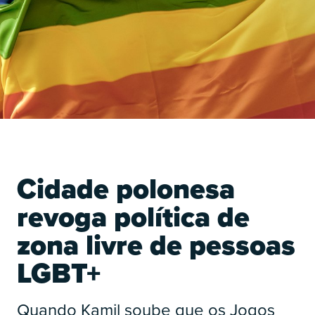
O
Cidade polonesa
revoga política de
zona livre de pessoas
LGBT+
O
Quando Kamil soube que os Jogos