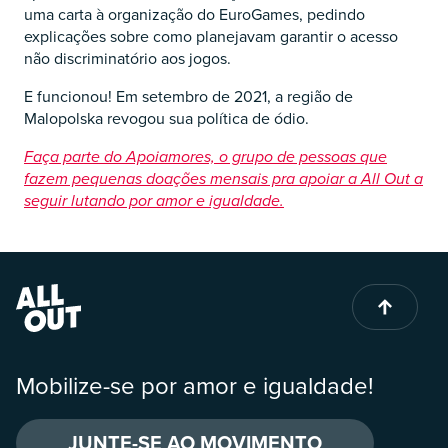
uma carta à organização do EuroGames, pedindo
explicações sobre como planejavam garantir o acesso
não discriminatório aos jogos.
E funcionou! Em setembro de 2021, a região de
Malopolska revogou sua política de ódio.
Faça parte do Apoiamores, o grupo de pessoas que
fazem pequenas doações mensais pra apoiar a All Out a
seguir lutando por amor e igualdade.
Mobilize-se por amor e igualdade!
JUNTE-SE AO MOVIMENTO