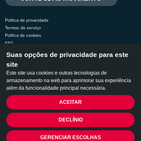
Política de privacidade
Termos de serviço
Política de cookies
FAQ
Suas opções de privacidade para este
Fale com a gente
site
Siga a gente
Este site usa cookies e outras tecnologias de
armazenamento na web para aprimorar sua experiência
além da funcionalidade principal necessária.
ACEITAR
A All Out é operada por duas organizações sem fins lucrativos dos EUA:
All Out Action Fund, Inc., uma 501(c)(4), e All Out Impact Fund, Inc., uma
501(c)(3). ©2026 All Out
DECLÍNIO
PRIVACIDADE
Built by
DEV_
GERENCIAR ESCOLHAS