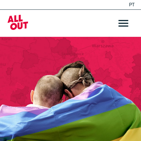
PT
EN
Home
OPEN ME