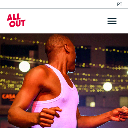
PT
EN
Home
OPEN ME