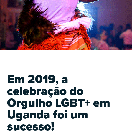
O
Em 2019, a
celebração do
Orgulho LGBT+ em
Uganda foi um
O
sucesso!