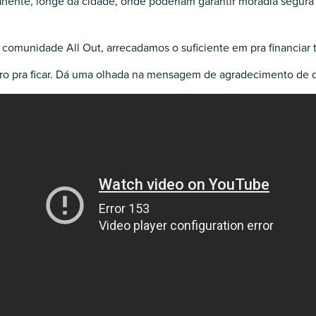
ente, longe da cidade, onde poderiam garantir moradia segura e 
omunidade All Out, arrecadamos o suficiente em pra financiar 
uro pra ficar. Dá uma olhada na mensagem de agradecimento de 