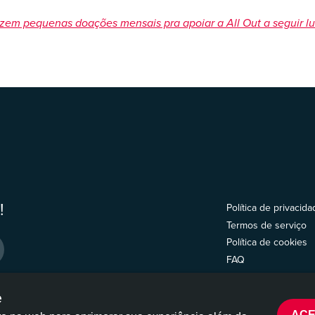
zem pequenas doações mensais pra apoiar a All Out a seguir lu
!
Política de privacida
Termos de serviço
Política de cookies
FAQ
e
ACE