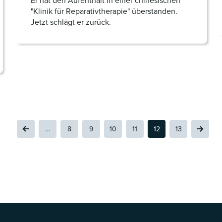
Er hat den Aufenthalt in einer chinesischen
"Klinik für Reparativtherapie" überstanden.
Jetzt schlägt er zurück.
...
8
9
10
11
12
13
BACK
MORE RESULTS
(CURRENT)
NEXT