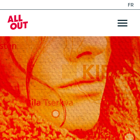
FR
EN
Home
OPEN ME