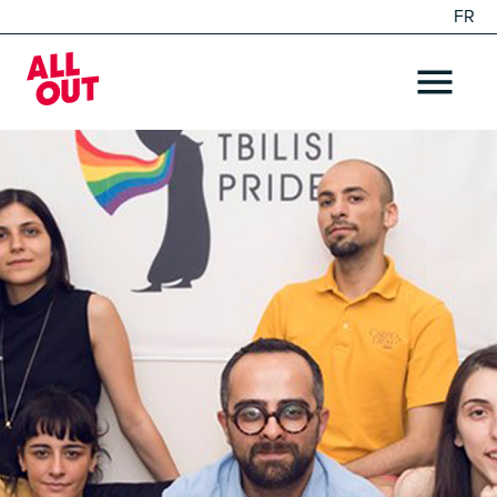
FR
EN
Home
OPEN ME