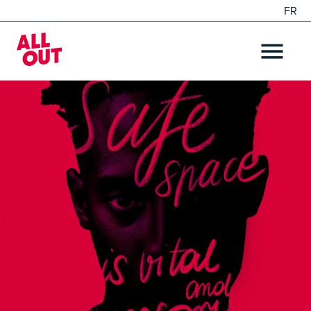
FR
EN
Home
OPEN ME