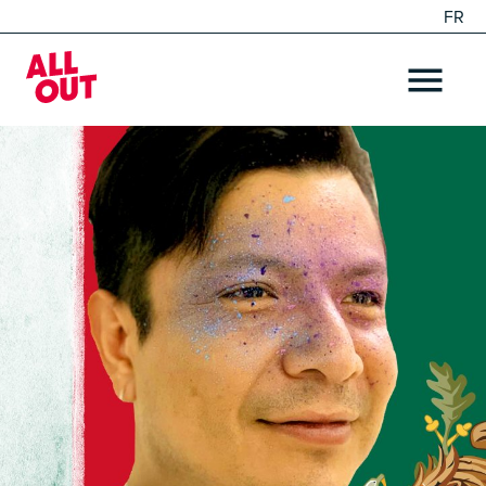
FR
EN
Home
OPEN ME