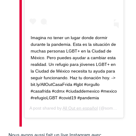
Imagina no tener un lugar donde dormir
durante la pandemia. Esta es la situación de
muchas personas LGBT+ en la Ciudad de
México. Pero puedes ayudar a cambiar esta
realidad. Un refugio para jóvenes LGBT+ en
la Ciudad de México necesita tu ayuda para
seguir funcionando. Haz tu donación hoy. ->
bit.ly/AllOutCasaFrida #lgbt #orgullo
#casafrida #cdmx #ciudaddemexico #mexico
#refugioLGBT #covid19 #pandemia
A post shared by
All Out en español
(@somosallout) on
Nous avons aussi fait un live Instagram avec