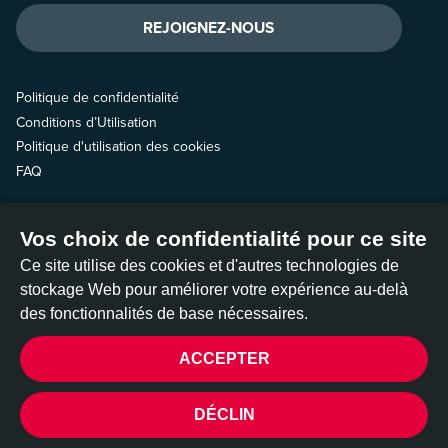
REJOIGNEZ-NOUS
Politique de confidentialité
Conditions d’Utilisation
Politique d'utilisation des cookies
FAQ
Contactez-nous
Vos choix de confidentialité pour ce site
Suivez-nous
Ce site utilise des cookies et d'autres technologies de
stockage Web pour améliorer votre expérience au-delà
des fonctionnalités de base nécessaires.
ACCEPTER
All Out est gérée par deux organisations américaines à but non lucratif :
All Out Action Fund, Inc, 501(c)(4), et All Out Impact Fund, Inc, 501(c)(3).
©2026 All Out
DÉCLIN
CONFIDENTIALITÉ
Réalisé par
DEV_