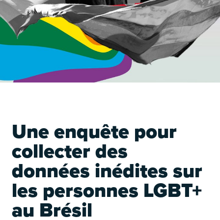
É
Une enquête pour
collecter des
données inédites sur
les personnes LGBT+
É
au Brésil