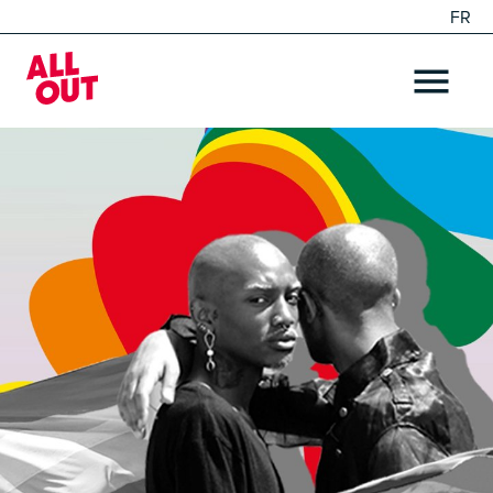
FR
EN
Home
OPEN ME