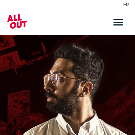
FR
EN
Home
OPEN ME