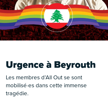
É
Urgence à Beyrouth
Les membres d’All Out se sont
mobilisé·es dans cette immense
tragédie.
É