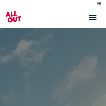
FR
EN
Home
OPEN ME