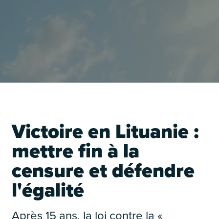
É
Victoire en Lituanie :
mettre fin à la
censure et défendre
l'égalité
É
Après 15 ans, la loi contre la «