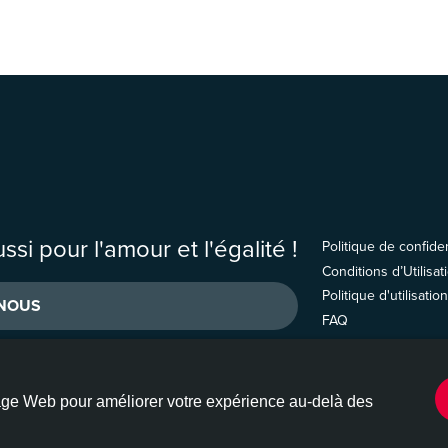
ssi pour l'amour et l'égalité !
Politique de confiden
Conditions d’Utilisat
Politique d'utilisati
-NOUS
FAQ
ckage Web pour améliorer votre expérience au-delà des
tif : All Out Action Fund, Inc, 501(c)(4), et All Out Impact Fund, Inc, 501(c)(3). ©202