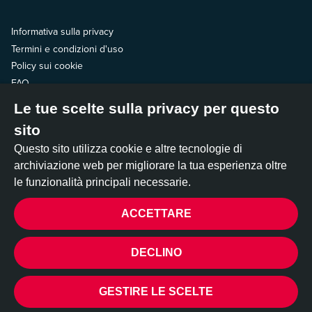
Informativa sulla privacy
Termini e condizioni d'uso
Policy sui cookie
FAQ
Le tue scelte sulla privacy per questo
Contattaci
sito
Seguici
Questo sito utilizza cookie e altre tecnologie di
archiviazione web per migliorare la tua esperienza oltre
le funzionalità principali necessarie.
ACCETTARE
All Out è gestita da due organizzazioni non profit statunitensi: All Out
Action Fund, Inc., una 501(c)(4), e All Out Impact Fund, Inc. una 501(c)(3).
©2026 All Out
DECLINO
PRIVACY
Realizzato da
DEV_
GESTIRE LE SCELTE
Che cos'è All Out?
Campagne in corso
Avvia una petizione
Dona