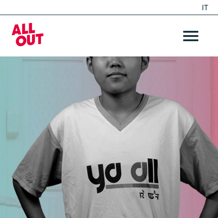
IT
EN
Home
OPEN ME