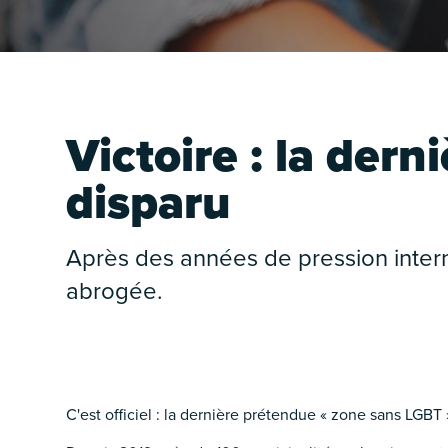
Victoire : la der
disparu
É
Après des années de pression interna
abrogée.
C'est officiel : la dernière prétendue « zone sans LGBT
É