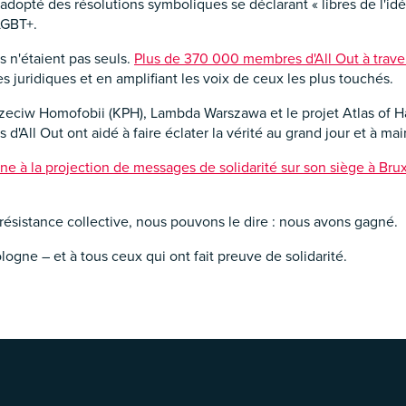
adopté des résolutions symboliques se déclarant « libres de l'idé
LGBT+.
ls n'étaient pas seuls.
Plus de 370 000 membres d'All Out à trave
s juridiques et en amplifiant les voix de ceux les plus touchés.
iw Homofobii (KPH), Lambda Warszawa et le projet Atlas of Hate
'All Out ont aidé à faire éclater la vérité au grand jour et à main
e à la projection de messages de solidarité sur son siège à Brux
résistance collective, nous pouvons le dire : nous avons gagné.
logne – et à tous ceux qui ont fait preuve de solidarité.